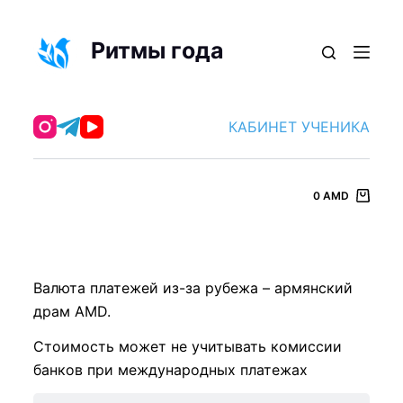
П
е
Ритмы года
р
е
й
КАБИНЕТ УЧЕНИКА
т
и
к
0
AMD
с
у
т
и
Валюта платежей из-за рубежа – армянский
драм AMD.
Стоимость может не учитывать комиссии
банков при международных платежах