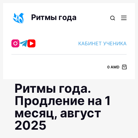
П
е
Ритмы года
р
е
й
КАБИНЕТ УЧЕНИКА
т
и
к
0
AMD
с
у
Ритмы года.
т
и
Продление на 1
месяц, август
2025