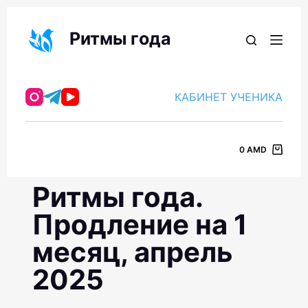
П
е
Ритмы года
р
е
й
КАБИНЕТ УЧЕНИКА
т
и
к
0
AMD
с
у
Ритмы года.
т
и
Продление на 1
месяц, апрель
2025