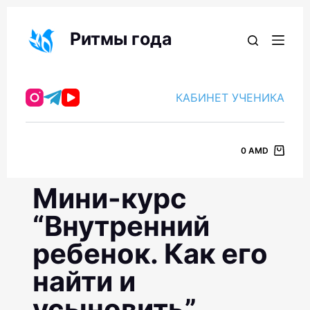
П
е
Ритмы года
р
е
й
КАБИНЕТ УЧЕНИКА
т
и
к
0
AMD
с
у
Мини-курс
т
и
“Внутренний
ребенок. Как его
найти и
усыновить”