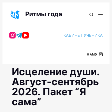
П
е
Ритмы года
р
е
й
КАБИНЕТ УЧЕНИКА
т
и
к
0
AMD
с
у
Исцеление души.
т
и
Август-сентябрь
2026. Пакет “Я
сама”