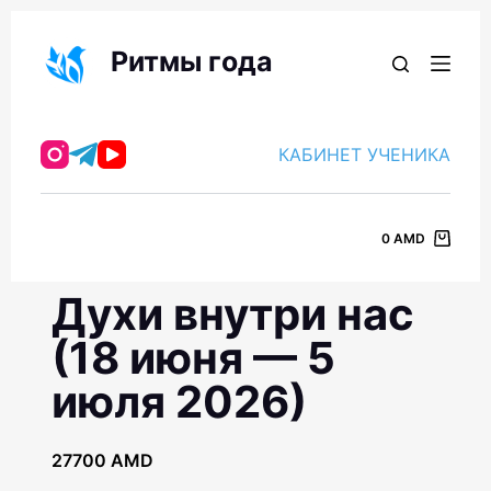
П
е
Ритмы года
р
е
й
КАБИНЕТ УЧЕНИКА
т
и
к
0
AMD
с
у
Духи внутри нас
т
и
(18 июня — 5
июля 2026)
27700
AMD