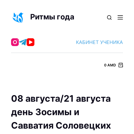
П
е
Ритмы года
р
е
й
КАБИНЕТ УЧЕНИКА
т
и
к
0
AMD
с
у
т
и
08 августа/21 августа
день Зосимы и
Савватия Соловецких