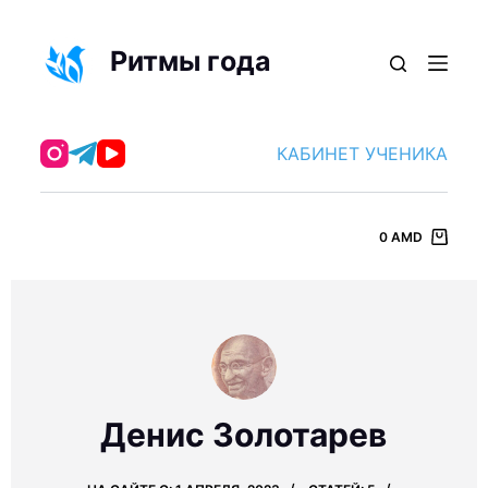
П
е
Ритмы года
р
е
й
КАБИНЕТ УЧЕНИКА
т
и
к
0
AMD
с
у
т
и
Денис Золотарев