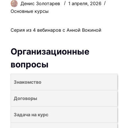
Денис Золотарев
1 апреля, 2026
Основные курсы
Серия из 4 вебинаров с Анной Вокиной
Организационные
вопросы
В
Знакомство
ы
д
В
Договоры
о
ы
л
д
В
Задача на курс
ж
о
ы
н
л