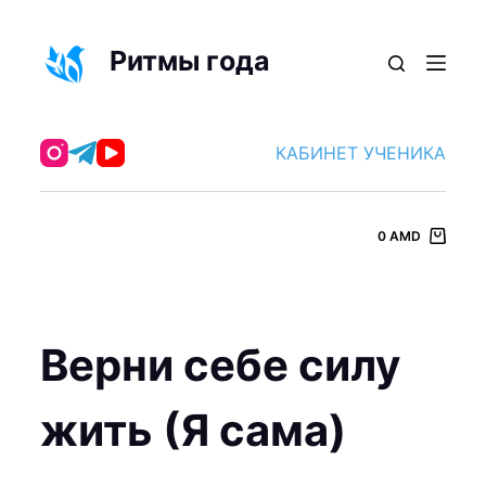
П
е
Ритмы года
р
е
й
КАБИНЕТ УЧЕНИКА
т
и
к
0
AMD
с
у
т
и
Верни себе силу
жить (Я сама)