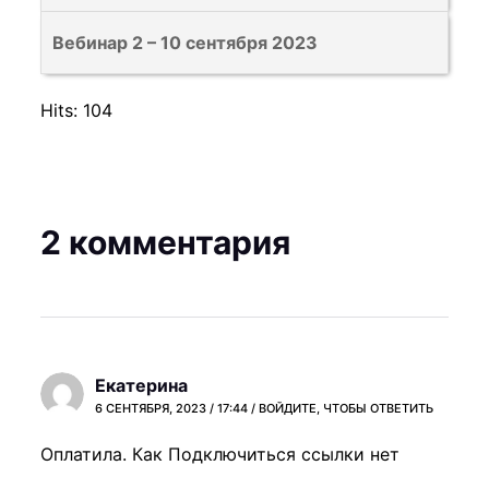
ы
ы
д
б
В
Вебинар 2 – 10 сентября 2023
о
ы
ы
л
т
д
Hits: 104
ж
ь
о
н
з
л
ы
а
ж
б
ч
н
2 комментария
ы
и
ы
т
с
б
ь
л
ы
з
е
т
а
н
ь
ч
ы
з
Екатерина
и
н
а
6 СЕНТЯБРЯ, 2023 / 17:44
ВОЙДИТЕ, ЧТОБЫ ОТВЕТИТЬ
с
а
ч
Оплатила. Как Подключиться ссылки нет
л
э
и