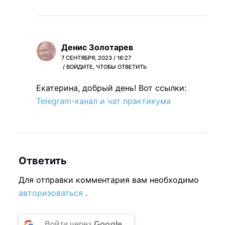
е
т
с
н
о
л
ы
т
е
н
к
н
Денис Золотарев
а
у
ы
7 СЕНТЯБРЯ, 2023 / 16:27
э
р
ВОЙДИТЕ, ЧТОБЫ ОТВЕТИТЬ
н
т
с
а
Екатерина, добрый день! Вот ссылки:
о
,
э
Telegram-канал и чат практикума
т
ч
т
к
т
о
у
о
т
р
б
к
с
ы
Ответить
у
,
п
р
Для отправки комментария вам необходимо
ч
о
с
авторизоваться
.
т
л
,
о
у
ч
б
ч
Войти через
Google