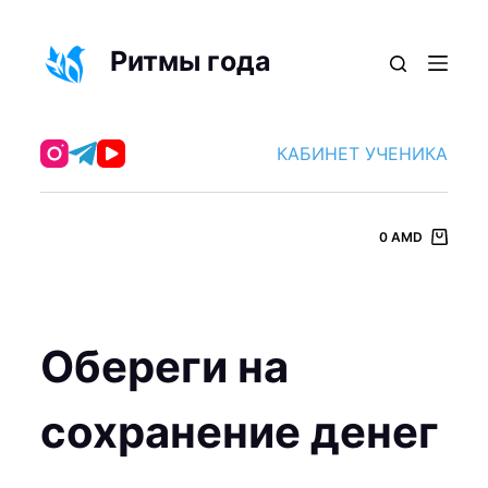
П
е
Ритмы года
р
е
й
КАБИНЕТ УЧЕНИКА
т
и
к
0
AMD
с
у
т
и
Обереги на
сохранение денег