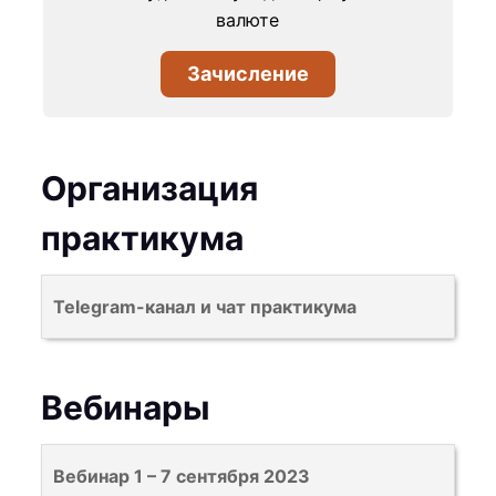
валюте
Зачисление
Организация
практикума
В
Telegram-канал и чат практикума
ы
д
о
Вебинары
л
ж
В
Вебинар 1 – 7 сентября 2023
н