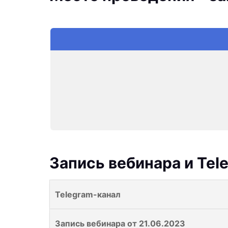
Запись вебинара и Tel
В
Telegram-канал
ы
д
В
Запись вебинара от 21.06.2023