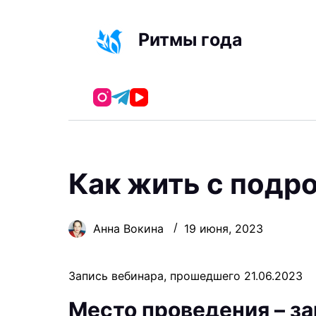
П
е
Ритмы года
р
е
й
т
и
к
с
Как жить с подр
у
т
и
Анна Вокина
19 июня, 2023
Запись вебинара, прошедшего 21.06.2023
Место проведения – за