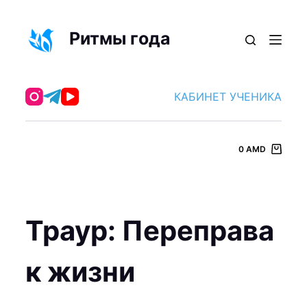
П
е
Ритмы года
р
е
й
КАБИНЕТ УЧЕНИКА
т
и
к
0
AMD
с
у
т
и
Траур: Переправа
к жизни