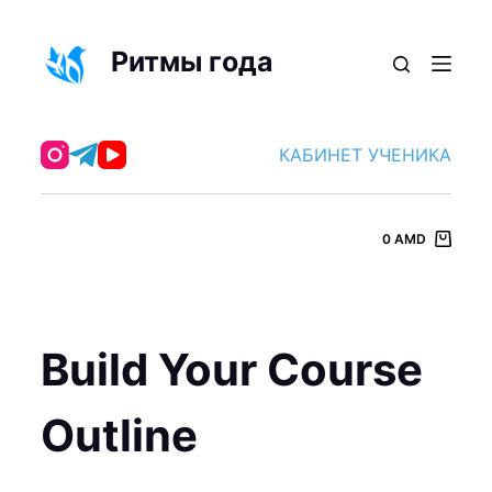
П
е
Ритмы года
р
е
й
КАБИНЕТ УЧЕНИКА
т
и
к
0
AMD
с
у
т
и
Build Your Course
Outline