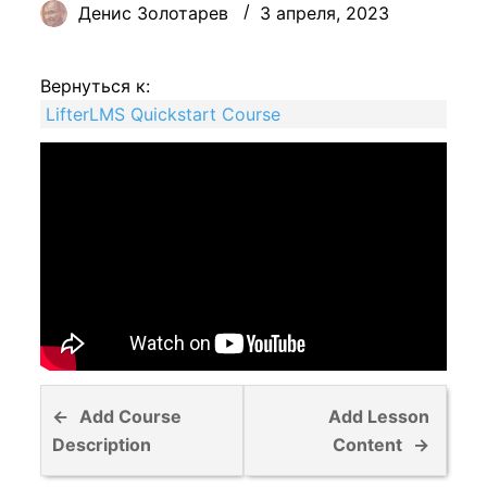
Денис Золотарев
3 апреля, 2023
Вернуться к:
LifterLMS Quickstart Course
Y
Y
Add Course
Add Lesson
o
o
Description
Content
u
u